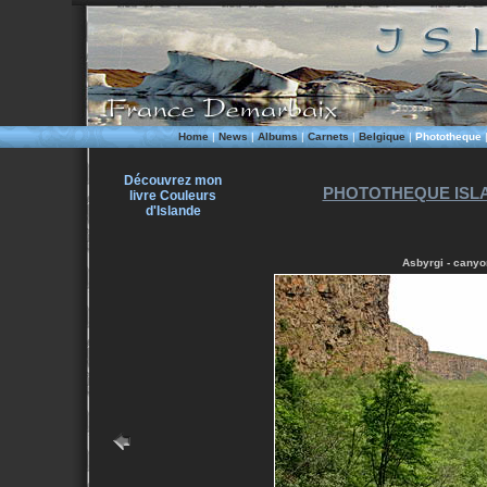
Home
|
News
|
Albums
|
Carnets
|
Belgique
|
Phototheque
Découvrez mon
PHOTOTHEQUE ISLA
livre Couleurs
d'Islande
Asbyrgi - canyo