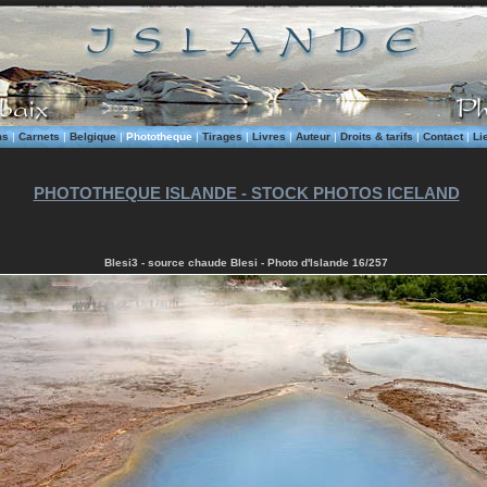
ms
|
Carnets
|
Belgique
|
Phototheque
|
Tirages
|
Livres
|
Auteur
|
Droits & tarifs
|
Contact
|
Li
PHOTOTHEQUE ISLANDE - STOCK PHOTOS ICELAND
Blesi3 - source chaude Blesi - Photo d'Islande 16/257