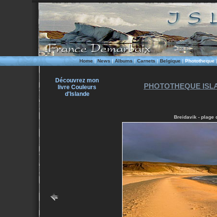
Home
|
News
|
Albums
|
Carnets
|
Belgique
|
Phototheque
Découvrez mon
PHOTOTHEQUE ISLA
livre Couleurs
d'Islande
Breidavik - plage 