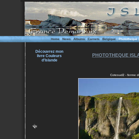
Home
|
News
|
Albums
|
Carnets
|
Belgique
|
Phototheque
Découvrez mon
PHOTOTHEQUE ISLA
livre Couleurs
d'Islande
Cotesud2 - ferme d