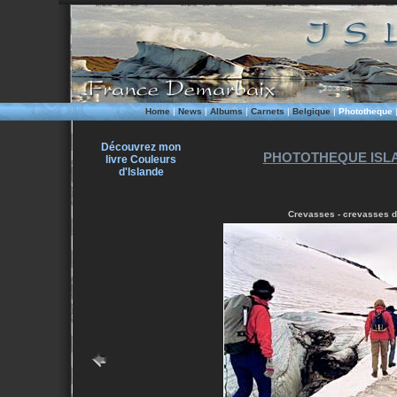
Home
|
News
|
Albums
|
Carnets
|
Belgique
|
Phototheque
Découvrez mon
PHOTOTHEQUE ISLA
livre Couleurs
d'Islande
Crevasses - crevasses du