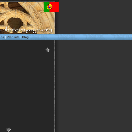
ens
|
Plan site
|
Blog
|