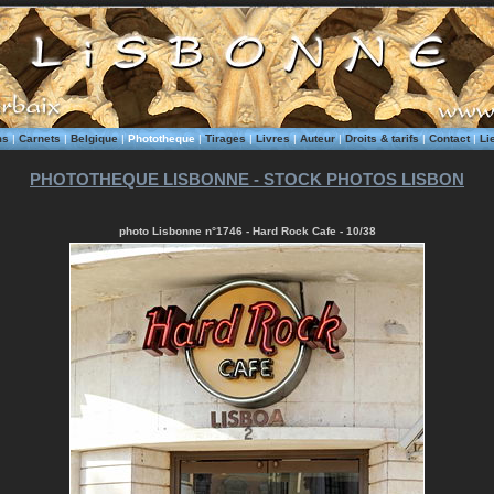
ms
|
Carnets
|
Belgique
|
Phototheque
|
Tirages
|
Livres
|
Auteur
|
Droits & tarifs
|
Contact
|
Li
PHOTOTHEQUE LISBONNE - STOCK PHOTOS LISBON
photo Lisbonne n°1746 - Hard Rock Cafe - 10/38