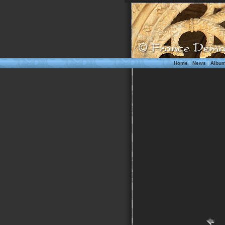
Home
|
News
|
Albu