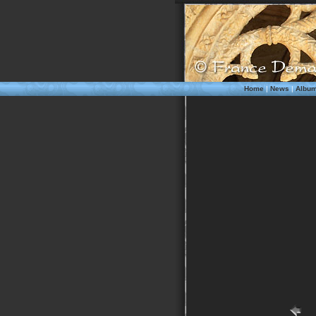
Home
|
News
|
Albu