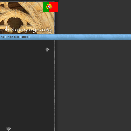
ens
|
Plan site
|
Blog
|