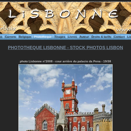
ms
|
Carnets
|
Belgique
|
Phototheque
|
Tirages
|
Livres
|
Auteur
|
Droits & tarifs
|
Contact
|
Li
PHOTOTHEQUE LISBONNE - STOCK PHOTOS LISBON
photo Lisbonne n°2008 - cour arrière du palacio da Pena - 19/38