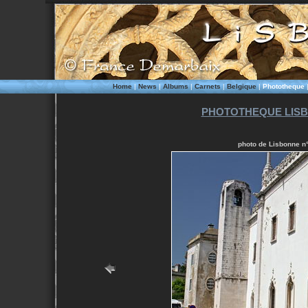
Home
|
News
|
Albums
|
Carnets
|
Belgique
|
Phototheque
PHOTOTHEQUE LISB
photo de Lisbonne n