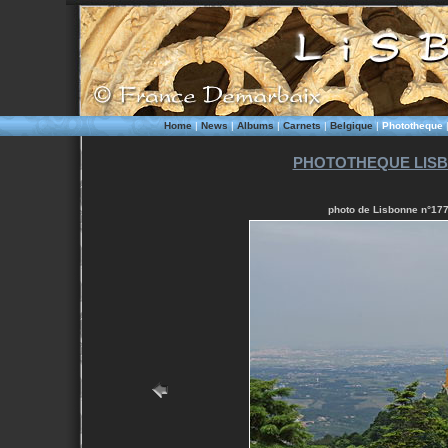
Home
|
News
|
Albums
|
Carnets
|
Belgique
|
Phototheque
PHOTOTHEQUE LISB
photo de Lisbonne n°1775