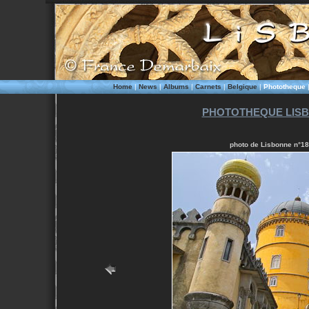
Home
|
News
|
Albums
|
Carnets
|
Belgique
|
Phototheque
PHOTOTHEQUE LISB
photo de Lisbonne n°187