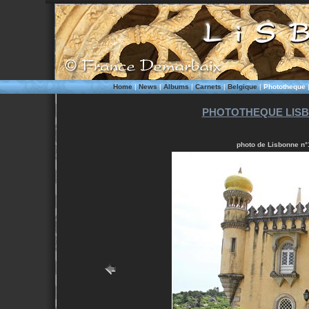
Home
|
News
|
Albums
|
Carnets
|
Belgique
|
Phototheque
PHOTOTHEQUE LISB
photo de Lisbonne n°1