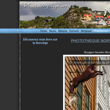
Home
|
News
|
Albums
|
Carnets
|
Belgique
|
Phototheque
Découvrez mon livre sur
PHOTOTHEQUE NORV
la Norvège
Bryggen façades Berg