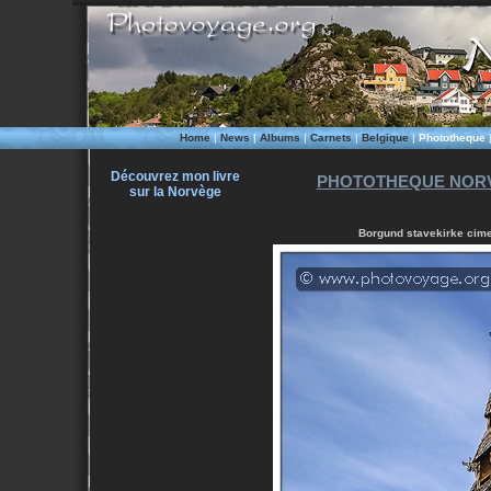
Home
|
News
|
Albums
|
Carnets
|
Belgique
|
Phototheque
Découvrez mon livre
PHOTOTHEQUE NORV
sur la Norvège
Borgund stavekirke cime