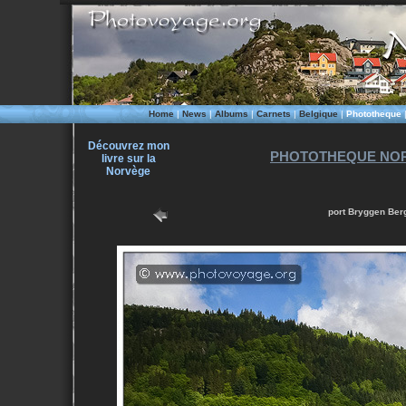
Home
|
News
|
Albums
|
Carnets
|
Belgique
|
Phototheque
Découvrez mon
PHOTOTHEQUE NOR
livre sur la
Norvège
port Bryggen Ber