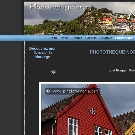
Home
|
News
|
Albums
|
Carnets
|
Belgique
|
Phototheque
Découvrez mon
PHOTOTHEQUE NOR
livre sur la
Norvège
quai Bryggen Berg