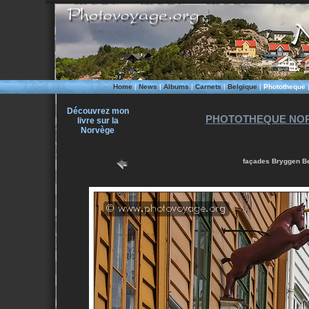
Home
|
News
|
Albums
|
Carnets
|
Belgique
|
Phototheque
Découvrez mon
PHOTOTHEQUE NOR
livre sur la
Norvège
façades Bryggen Be