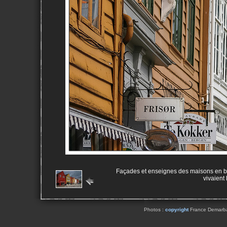
Façades et enseignes des maisons en b
vivaient
Photos :
copyright
France Demarbaix