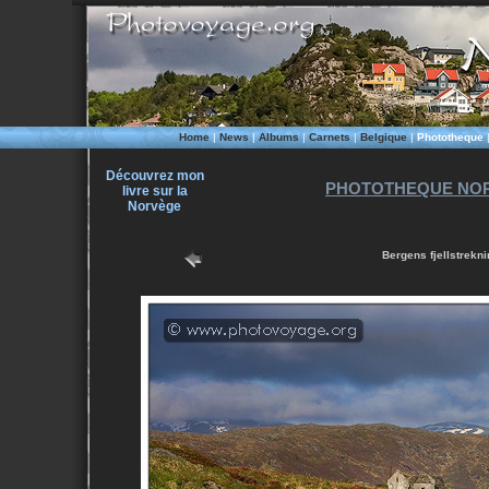
Home
|
News
|
Albums
|
Carnets
|
Belgique
|
Phototheque
Découvrez mon
PHOTOTHEQUE NOR
livre sur la
Norvège
Bergens fjellstrekn