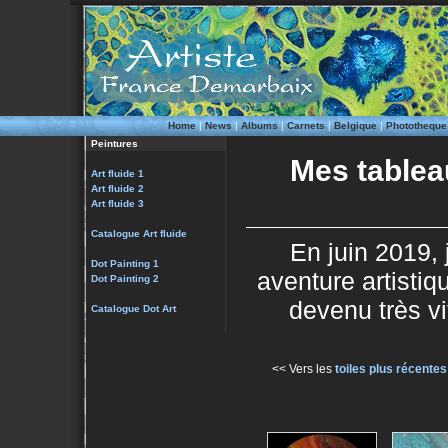
Home
|
News
|
Albums
|
Carnets
|
Belgique
|
Phototheque
Peintures
Mes tableau
Art fluide 1
Art fluide 2
Art fluide 3
Catalogue Art fluide
En juin 2019,
Dot Painting 1
aventure artistiqu
Dot Painting 2
devenu très v
Catalogue Dot Art
<< Vers les
toiles plus récentes