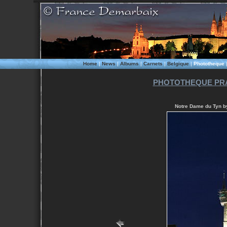
Home
|
News
|
Albums
|
Carnets
|
Belgique
|
Phototheque
PHOTOTHEQUE PRA
Notre Dame du Tyn by