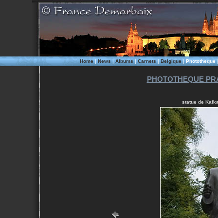
Home
|
News
|
Albums
|
Carnets
|
Belgique
|
Phototheque
PHOTOTHEQUE PRA
statue de Kafk