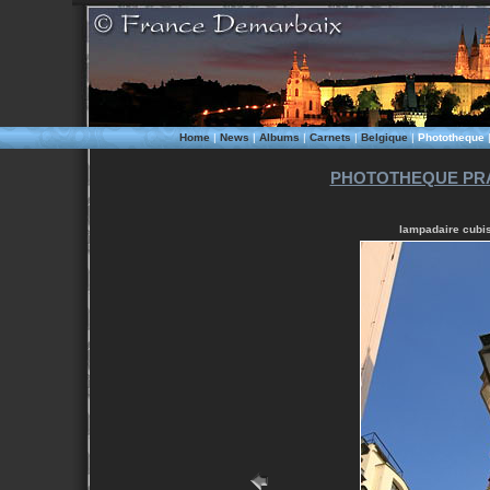
Home
|
News
|
Albums
|
Carnets
|
Belgique
|
Phototheque
PHOTOTHEQUE PRA
lampadaire cubis