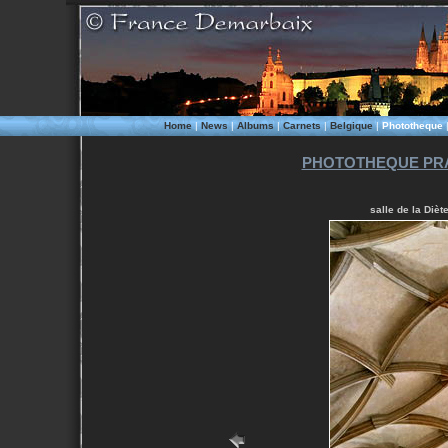
Home
|
News
|
Albums
|
Carnets
|
Belgique
|
Phototheque
PHOTOTHEQUE PRA
salle de la Dièt