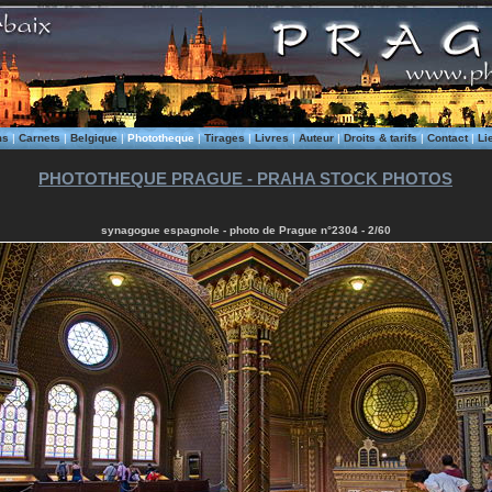
ms
|
Carnets
|
Belgique
|
Phototheque
|
Tirages
|
Livres
|
Auteur
|
Droits & tarifs
|
Contact
|
Li
PHOTOTHEQUE PRAGUE - PRAHA STOCK PHOTOS
synagogue espagnole - photo de Prague n°2304 - 2/60