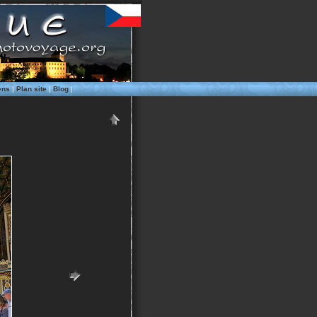
ens
|
Plan site
|
Blog
|