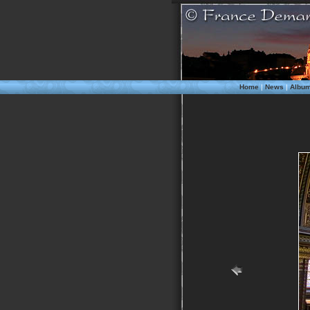
Home
|
News
|
Albu