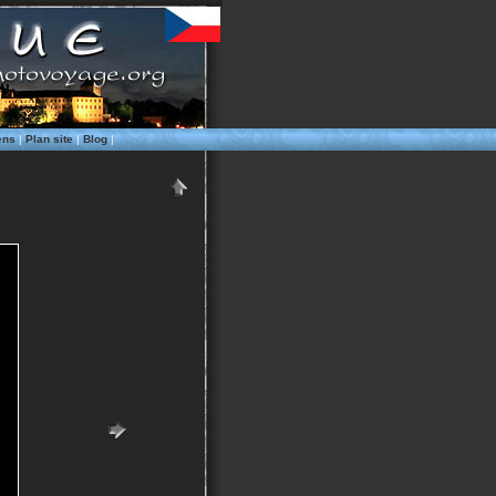
ens
|
Plan site
|
Blog
|