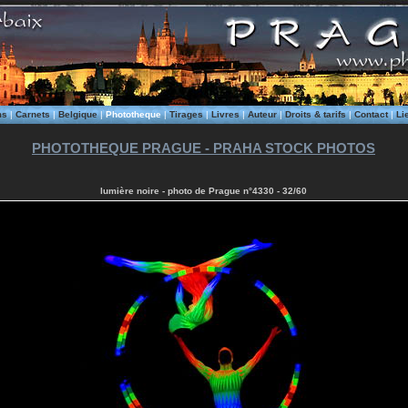
ms
|
Carnets
|
Belgique
|
Phototheque
|
Tirages
|
Livres
|
Auteur
|
Droits & tarifs
|
Contact
|
Li
PHOTOTHEQUE PRAGUE - PRAHA STOCK PHOTOS
lumière noire - photo de Prague n°4330 - 32/60