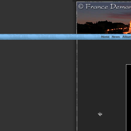
Home
|
News
|
Albu