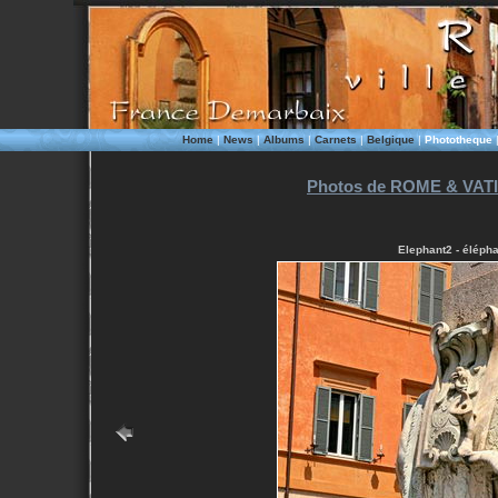
Home
|
News
|
Albums
|
Carnets
|
Belgique
|
Phototheque
Photos de ROME & VATI
Elephant2 - élépha