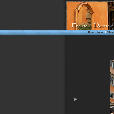
Home
|
News
|
Albu