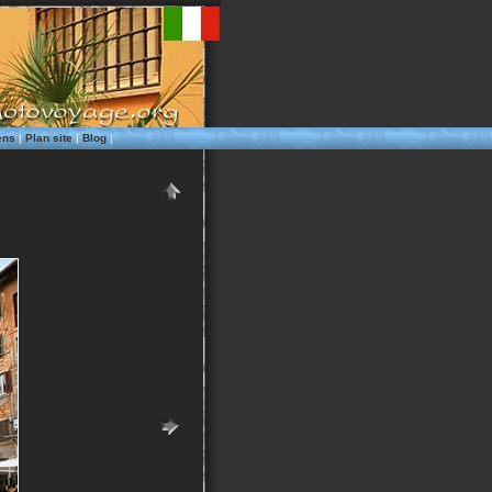
ens
|
Plan site
|
Blog
|