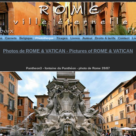
ms
|
Carnets
|
Belgique
|
Phototheque
|
Tirages
|
Livres
|
Auteur
|
Droits & tarifs
|
Contact
|
Li
Photos de ROME & VATICAN - Pictures of ROME & VATICAN
Pantheon3 - fontaine du Panthéon - photo de Rome 39/87