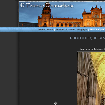
Home
|
News
|
Albums
|
Carnets
|
Belgique
|
Phototheque
PHOTOTHEQUE SEVI
intérieur cathédrale d