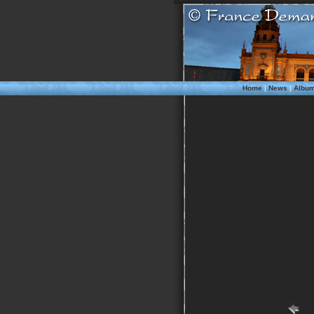
Home
|
News
|
Albu