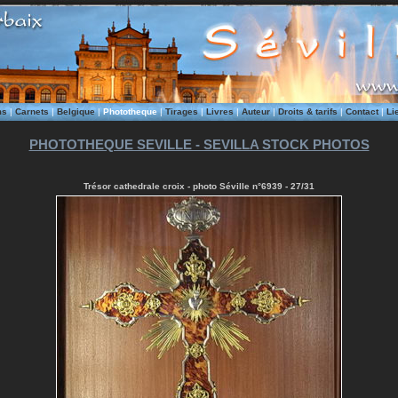
ms
|
Carnets
|
Belgique
|
Phototheque
|
Tirages
|
Livres
|
Auteur
|
Droits & tarifs
|
Contact
|
Li
PHOTOTHEQUE SEVILLE - SEVILLA STOCK PHOTOS
Trésor cathedrale croix - photo Séville n°6939 - 27/31