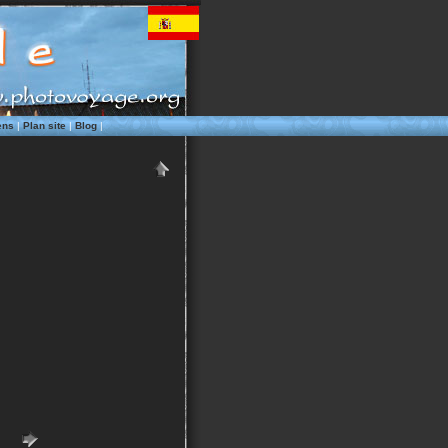
ens
|
Plan site
|
Blog
|