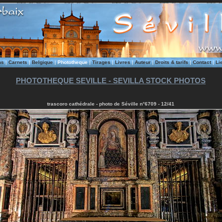
ms
|
Carnets
|
Belgique
|
Phototheque
|
Tirages
|
Livres
|
Auteur
|
Droits & tarifs
|
Contact
|
Li
PHOTOTHEQUE SEVILLE - SEVILLA STOCK PHOTOS
trascoro cathédrale - photo de Séville n°6709 - 12/41