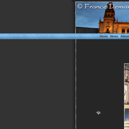
Home
|
News
|
Albu