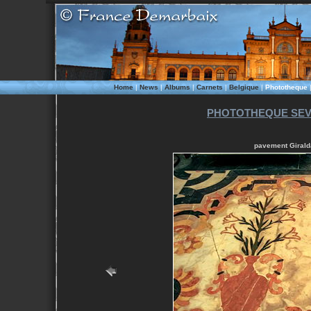
Home
|
News
|
Albums
|
Carnets
|
Belgique
|
Phototheque
PHOTOTHEQUE SEVI
pavement Giralda