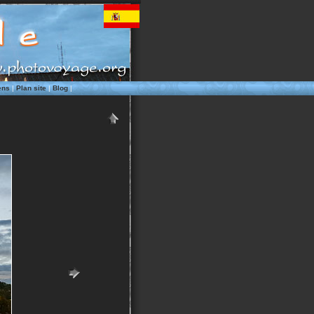
ens
|
Plan site
|
Blog
|