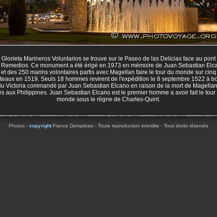
 Glorieta Marineros Voluntarios se trouve sur le Paseo de las Delicias face au pont
s Remedios. Ce monument a été érigé en 1973 en mémoire de Juan Sebastian Elc
et des 250 marins volontaires partis avec Magellan faire le tour du monde sur cinq
teaux en 1519. Seuls 18 hommes revirent de l'expédition le 8 septembre 1522 à b
du Victoria commandé par Juan Sebastian Elcano en raison de la mort de Magellan
és aux Philippines. Juan Sebastian Elcano est le premier homme a avoir fait le tour
monde sous le règne de Charles-Quint.
Photos :
copyright
France Demarbaix - Toute reproduction interdite - Tous droits réservés