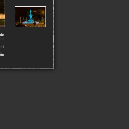
 de
ano
ord
,
 du