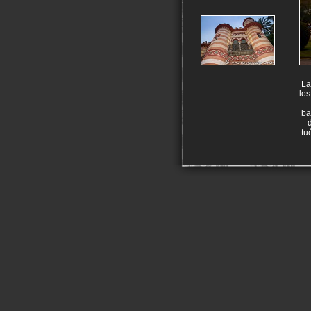
La
lo
ba
tu