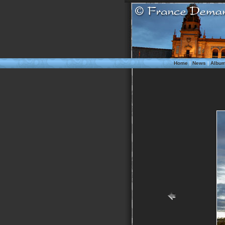
Home
|
News
|
Albu