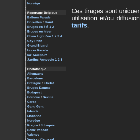
Norvège
Ces tirages sont unique
Reportage Belgique
utilisation et/ou diffus
Balloon Parade
Bruxelles
/
Gand
tarifs
.
Bruges en été 1
2
Bruges en hiver
China Light Zoo 1
2
3
4
Gay Pride
Grand-Bigard
Horse Parade
Ice Sculpture
Jardins Annevoie 1
2
3
Phototheque
Allemagne
Barcelone
Bretagne
/
Etretat
Bruges Damme
Budapest
Cordoue
/
Séville
Corse
Gand Gent
Islande
Lisbonne
Norvège
Prague
/
Tchéquie
Rome Vatican
Valence
Venise
/
Carnaval