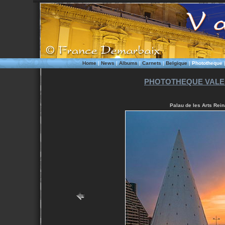
Home
|
News
|
Albums
|
Carnets
|
Belgique
|
Phototheque
PHOTOTHEQUE VALEN
Palau de les Arts Rein