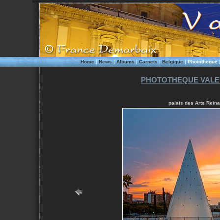
Home
|
News
|
Albums
|
Carnets
|
Belgique
|
Phototheque
PHOTOTHEQUE VALEN
palais des Arts Reina