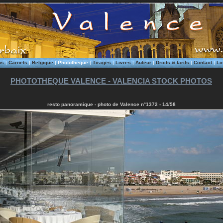
ms
|
Carnets
|
Belgique
|
Phototheque
|
Tirages
|
Livres
|
Auteur
|
Droits & tarifs
|
Contact
|
Li
PHOTOTHEQUE VALENCE - VALENCIA STOCK PHOTOS
resto panoramique - photo de Valence n°1372 - 14/58