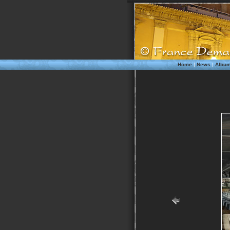
Home
|
News
|
Albu