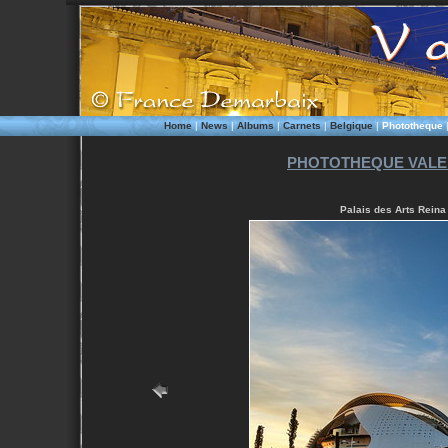
Home
|
News
|
Albums
|
Carnets
|
Belgique
|
Phototheque
PHOTOTHEQUE VALEN
Palais des Arts Reina 