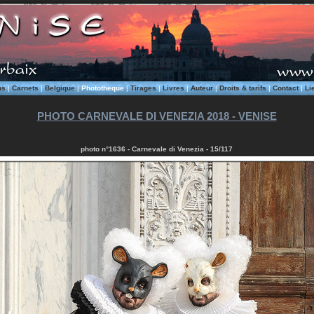
ms
|
Carnets
|
Belgique
|
Phototheque
|
Tirages
|
Livres
|
Auteur
|
Droits & tarifs
|
Contact
|
Li
PHOTO CARNEVALE DI VENEZIA 2018 - VENISE
photo n°1636 - Carnevale di Venezia - 15/117