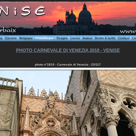
ms
|
Carnets
|
Belgique
|
Phototheque
|
Tirages
|
Livres
|
Auteur
|
Droits & tarifs
|
Contact
|
Li
PHOTO CARNEVALE DI VENEZIA 2018 - VENISE
photo n°1819 - Carnevale di Venezia - 23/117