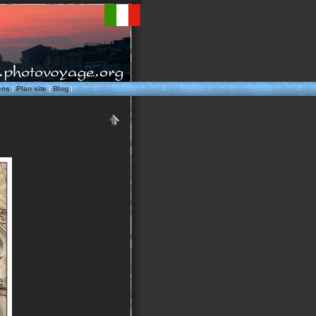
ens
|
Plan site
|
Blog
|