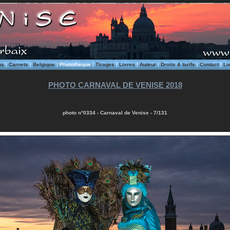
ms
|
Carnets
|
Belgique
|
Phototheque
|
Tirages
|
Livres
|
Auteur
|
Droits & tarifs
|
Contact
|
Li
PHOTO CARNAVAL DE VENISE 2018
photo n°0334 - Carnaval de Venise - 7/131