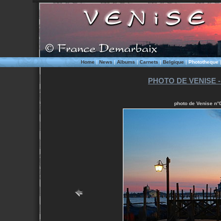
Home
|
News
|
Albums
|
Carnets
|
Belgique
|
Phototheque
PHOTO DE VENISE -
photo de Venise n°