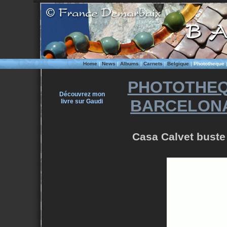
Home
|
News
|
Albums
|
Carnets
|
Belgique
|
Phototheque
PHOTOTHEQ
Découvrez mon
BARCELONA
livre sur Gaudi
Casa Calvet buste