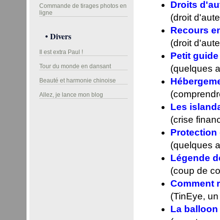
Droits d'au
Commande de tirages photos en
ligne
(droit d'aut
Recours en
• Divers
(droit d'aut
Il est extra Paul !
Petit guid
Tour du monde en dansant
(quelques a
Hébergemen
Beauté et harmonie chinoise
(comprendre
Allez, je lance mon blog
Les islanda
(crise finan
Protection
(quelques a
Légende de
(coup de coe
Comment re
(TinEye, un
La balloon