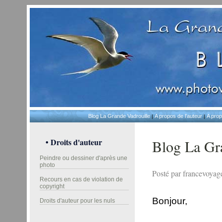
Blog La Grande Vadrouille
A propos de l'auteur
A prop
|
|
• Droits d'auteur
Blog La Gr
Peindre ou dessiner d'après une
photo
Posté par francevoyag
Recours en cas de violation de
copyright
Bonjour,
Droits d'auteur pour les nuls