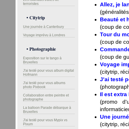
Allez, je l
terroristes
(généralités
• Citytrip
Beauté et 
(coup de co
Une journée à Canterbury
Tour du m
Voyage imprévu à Londres
(coup de co
• Photographie
Commande d
(coup de gu
Exposition sur le tango à
Bruxelles
Voyage im
J'ai testé pour vous album digital
(citytrip, r
Hofmann
J'ai testé
J'ai testé pour vous albums
(photograph
photo Pixbook
Il est extra
Collaboration entre peintre et
photographe
(promo d'
La balloon Parade débarque à
informaticie
Bruxelles
Une journé
J'ai testé pour vous Mypix vs
(citytrip, r
Pixum