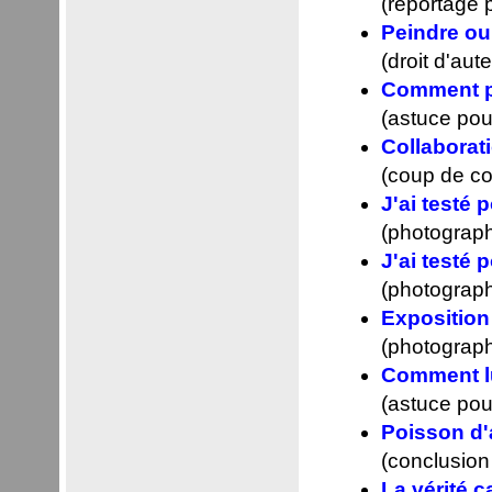
(reportage 
Peindre ou
(droit d'aut
Comment pr
(astuce pou
Collaborat
(coup de co
J'ai testé
(photograph
J'ai testé
(photograph
Exposition 
(photograph
Comment lu
(astuce pou
Poisson d'a
(conclusion
La vérité c