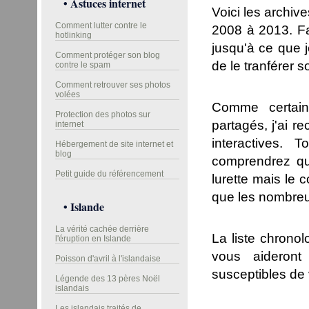
• Astuces internet
Voici les archiv
Comment lutter contre le
2008 à 2013. Fau
hotlinking
jusqu'à ce que 
Comment protéger son blog
de le tranférer s
contre le spam
Comment retrouver ses photos
volées
Comme certains
Protection des photos sur
partagés, j'ai r
internet
interactives.
Hébergement de site internet et
blog
comprendrez qu
Petit guide du référencement
lurette mais le 
que les nombreu
• Islande
La vérité cachée derrière
La liste chrono
l'éruption en Islande
vous aideront
Poisson d'avril à l'islandaise
susceptibles de 
Légende des 13 pères Noël
islandais
Les islandais traités de