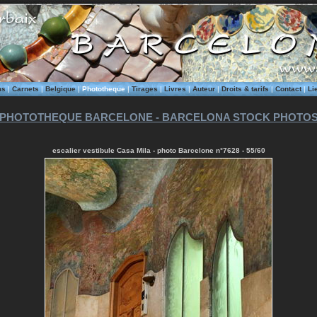
ms
|
Carnets
|
Belgique
|
Phototheque
|
Tirages
|
Livres
|
Auteur
|
Droits & tarifs
|
Contact
|
Li
PHOTOTHEQUE BARCELONE - BARCELONA STOCK PHOTO
escalier vestibule Casa Mila - photo Barcelone n°7628 - 55/60