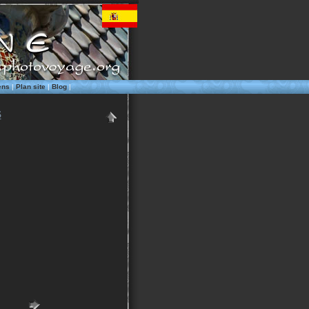
ens
|
Plan site
|
Blog
|
S