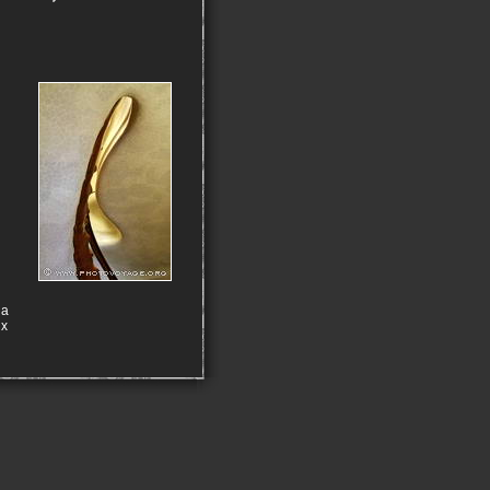
la
ux