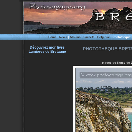
Home
|
News
|
Albums
|
Carnets
|
Belgique
|
Phototheque
Découvrez mon livre
PHOTOTHEQUE BRETA
Lumières de Bretagne
plages de l'anse de 