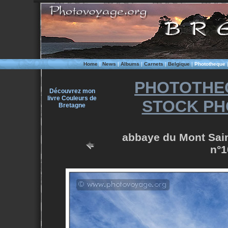
Home
|
News
|
Albums
|
Carnets
|
Belgique
|
Phototheque
PHOTOTHE
Découvrez mon
livre Couleurs de
STOCK PH
Bretagne
abbaye du Mont Sain
n°1