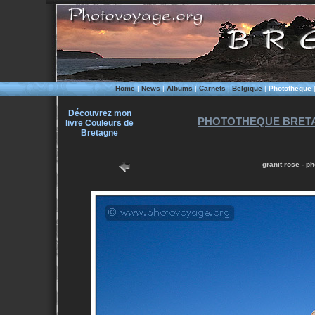
Home
|
News
|
Albums
|
Carnets
|
Belgique
|
Phototheque
Découvrez mon
PHOTOTHEQUE BRETA
livre Couleurs de
Bretagne
granit rose - p