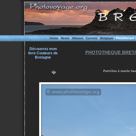
Home
|
News
|
Albums
|
Carnets
|
Belgique
|
Phototheque
Découvrez mon
PHOTOTHEQUE BRETA
livre Couleurs de
Bretagne
Port-Clos à marée hau