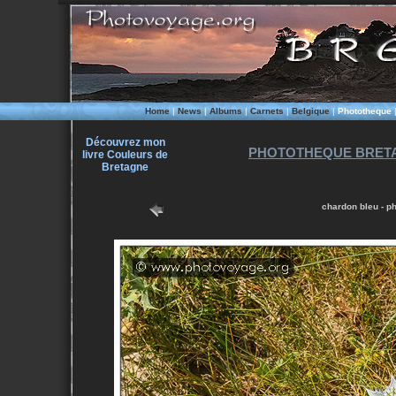
Home
|
News
|
Albums
|
Carnets
|
Belgique
|
Phototheque
Découvrez mon
PHOTOTHEQUE BRETA
livre Couleurs de
Bretagne
chardon bleu - p