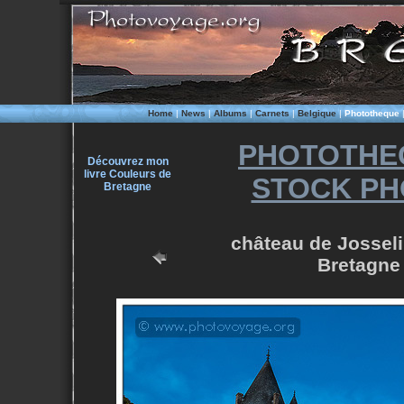
Home
|
News
|
Albums
|
Carnets
|
Belgique
|
Phototheque
PHOTOTHE
Découvrez mon
livre Couleurs de
STOCK PH
Bretagne
château de Josseli
Bretagne 