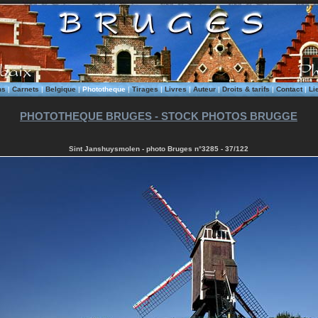
ms
|
Carnets
|
Belgique
|
Phototheque
|
Tirages
|
Livres
|
Auteur
|
Droits & tarifs
|
Contact
|
Li
PHOTOTHEQUE BRUGES - STOCK PHOTOS BRUGGE
Sint Janshuysmolen - photo Bruges n°3285 - 37/122