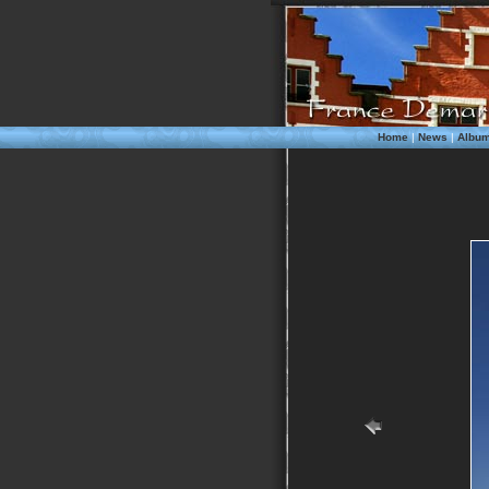
Home
|
News
|
Albu