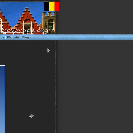
ens
|
Plan site
|
Blog
|